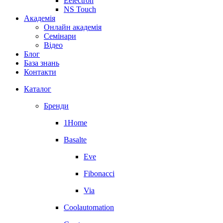
Eelectron
NS Touch
Академія
Онлайн академія
Семінари
Відео
Блог
База знань
Контакти
Каталог
Бренди
1Home
Basalte
Eve
Fibonacci
Via
Coolautomation