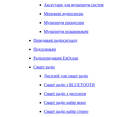
Аксесуари для мультирум систем
Мережеві аудіоплеєри
Мультирум процесори
Мультирум розширювачі
Передавачі радіосигналу
Підсилювачі
Радіопередавачі EnOcean
Смарт радіо
Дисплей для смарт радіо
Смарт радіо з BLUETOOTH
Смарт радіо з дисплеєм
Смарт радіо набір моно
Смарт радіо набір стерео