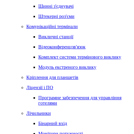
Шинні з'єднувачі
Штекерні роз'єми
Комунікаційні термінали
Викличні станції
Відеоконференцзв'язок
Комплект системи термінового виклику
Модуль екстреного виклику
Кріплення для планшетів
Ліцензії і ПО
Програмне забезпечення для управління
готелями
Лічильники
Бінарний вхід
Монітори потужності