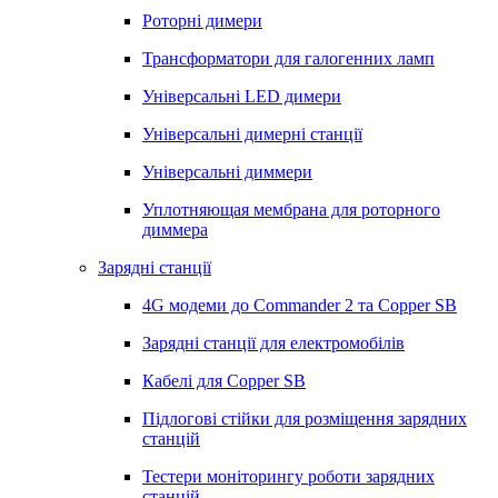
Роторні димери
Трансформатори для галогенних ламп
Універсальні LED димери
Універсальні димерні станції
Універсальні диммери
Уплотняющая мембрана для роторного
диммера
Зарядні станції
4G модеми до Commander 2 та Copper SB
Зарядні станції для електромобілів
Кабелі для Copper SB
Підлогові стійки для розміщення зарядних
станцій
Тестери моніторингу роботи зарядних
станцій