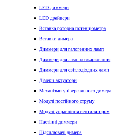
LED диммери
LED драйвери
Вставка роторна потенціометра
Вставки димера
Диммери для галогенних ламп
Диммери для ламп розжарювання
Диммери для світлодіодних ламп
Дімери-актуатори
Механізми універсального димера
Модулі постійного струму
Модулі управління вентилятором
Настінні диммери
Підсилювачі димера