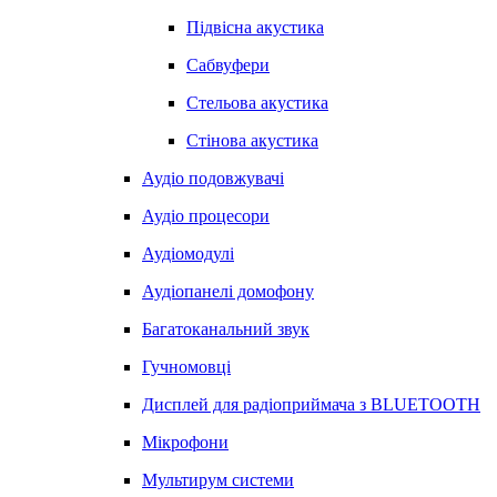
Підвісна акустика
Сабвуфери
Стельова акустика
Стінова акустика
Аудіо подовжувачі
Аудіо процесори
Аудіомодулі
Аудіопанелі домофону
Багатоканальний звук
Гучномовці
Дисплей для радіоприймача з BLUETOOTH
Мікрофони
Мультирум системи