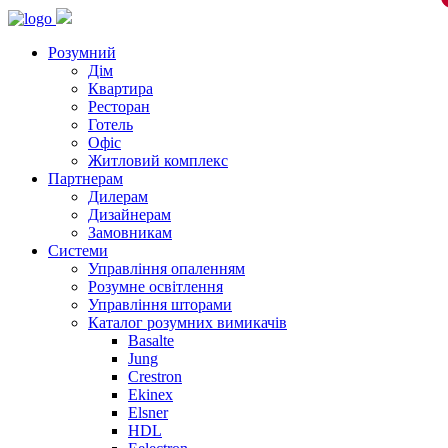
Розумний
Дім
Квартира
Ресторан
Готель
Офіс
Житловий комплекс
Партнерам
Дилерам
Дизайнерам
Замовникам
Системи
Управління опаленням
Розумне освітлення
Управління шторами
Каталог розумних вимикачів
Basalte
Jung
Crestron
Ekinex
Elsner
HDL