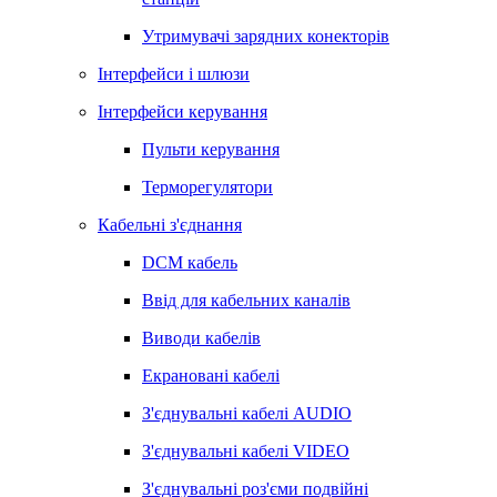
Утримувачі зарядних конекторів
Інтерфейси і шлюзи
Інтерфейси керування
Пульти керування
Терморегулятори
Кабельні з'єднання
DCM кабель
Ввід для кабельних каналів
Виводи кабелів
Екрановані кабелі
З'єднувальні кабелі AUDIO
З'єднувальні кабелі VIDEO
З'єднувальні роз'єми подвійні