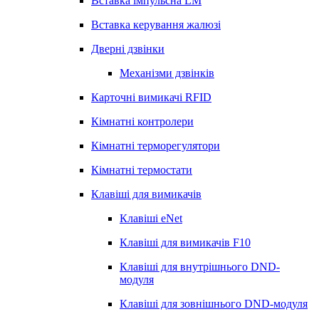
Вставка імпульсна LМ
Вставка керування жалюзі
Дверні дзвінки
Механізми дзвінків
Карточні вимикачі RFID
Кімнатні контролери
Кімнатні терморегулятори
Кімнатні термостати
Клавіші для вимикачів
Клавіші eNet
Клавіші для вимикачів F10
Клавіші для внутрішнього DND-
модуля
Клавіші для зовнішнього DND-модуля