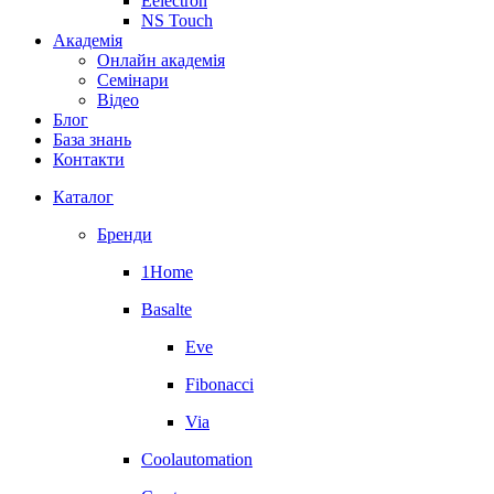
Eelectron
NS Touch
Академія
Онлайн академія
Семінари
Відео
Блог
База знань
Контакти
Каталог
Бренди
1Home
Basalte
Eve
Fibonacci
Via
Coolautomation