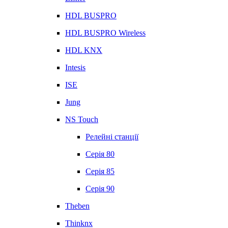
HDL BUSPRO
HDL BUSPRO Wireless
HDL KNX
Intesis
ISE
Jung
NS Touch
Релейні станції
Серія 80
Серія 85
Серія 90
Theben
Thinknx