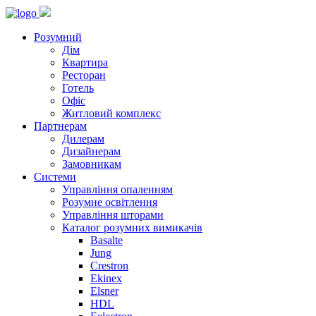
Розумний
Дім
Квартира
Ресторан
Готель
Офіс
Житловий комплекс
Партнерам
Дилерам
Дизайнерам
Замовникам
Системи
Управління опаленням
Розумне освітлення
Управління шторами
Каталог розумних вимикачів
Basalte
Jung
Crestron
Ekinex
Elsner
HDL